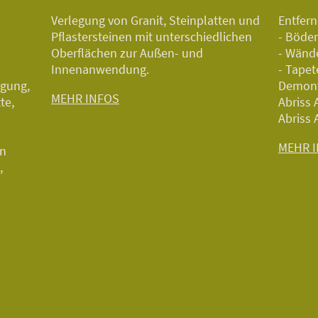
Verlegung von Granit, Steinplatten und
Entfer
Pflastersteinen mit unterschiedlichen
- Böden
Oberflächen zur Außen- und
- Wänd
Innenanwendung.
- Tapet
igung,
Demont
MEHR INFOS
te,
Abriss
Abriss
MEHR 
on
,