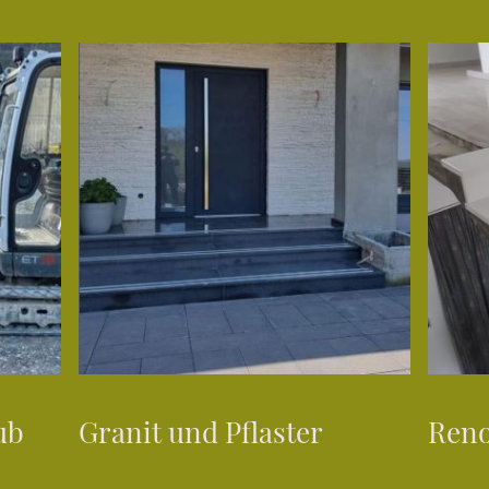
ub
Granit und Pflaster
Reno